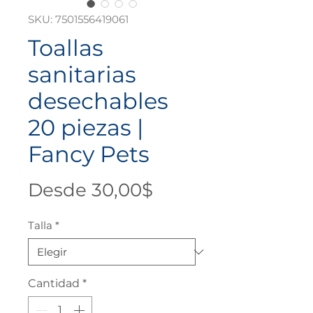
SKU: 7501556419061
Toallas
sanitarias
desechables
20 piezas |
Fancy Pets
Precio
Desde
30,00$
de
Talla
*
oferta
Cantidad
*