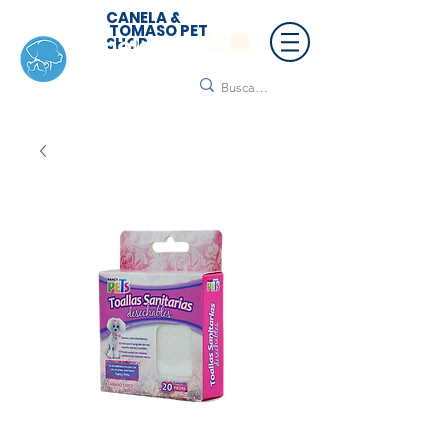
CANELA &
TOMASO PET
SHOP
🚚 ¡Contamos con envío a todo México!📦🌟
Regálanos un mensaje para cotizar tu envío |
Consulta nuestros términos y condiciones