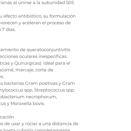
rianas al unirse a la subunidad 50S
 efecto antibiótico, su formulación
avorecen y aceleran el proceso de
 7 días.
tamiento de queratoconjuntivitis
fecciones oculares inespecíficas.
cas y Quirúrgicas): Ideal para el
scorné, marcaje, corte de
s.
la bacterias Gram positivas y Gram
hylococcus spp, Streptococcus spp,
usobacterium necrophorum,
s y Moraxella bovis.
icación
es de usar y rociar a una distancia de
da hasta cubrirla completamente.