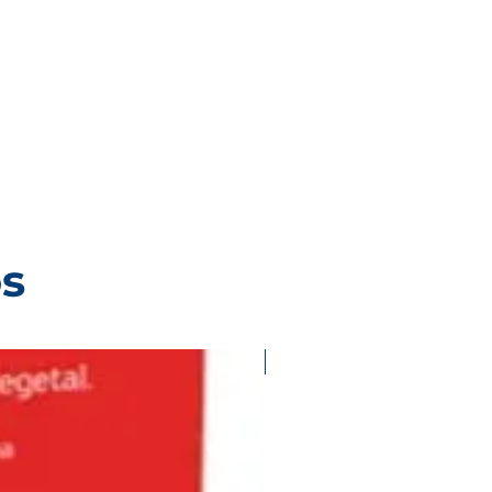
os
Validar existencias con ases