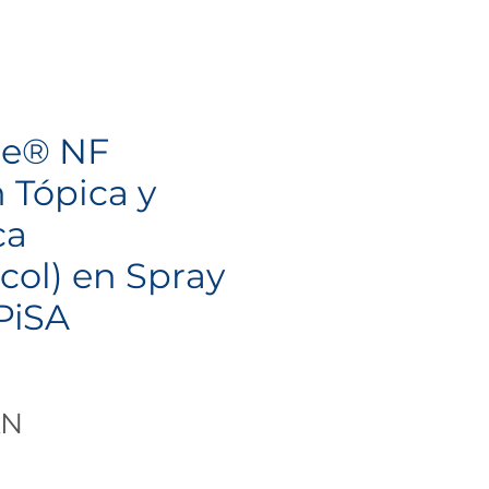
ne® NF
 Tópica y
ca
icol) en Spray
PiSA
Precio
XN