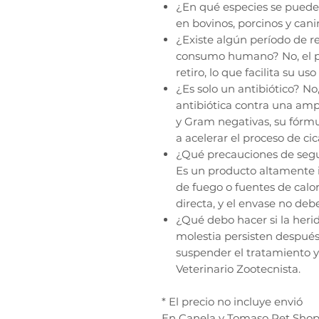
¿En qué especies se puede 
en bovinos, porcinos y cani
¿Existe algún período de r
consumo humano? No, el p
retiro, lo que facilita su u
¿Es solo un antibiótico? N
antibiótica contra una amp
y Gram negativas, su fórm
a acelerar el proceso de cic
¿Qué precauciones de segur
Es un producto altamente i
de fuego o fuentes de calor
directa, y el envase no debe
¿Qué debo hacer si la herid
molestia persisten después 
suspender el tratamiento y
Veterinario Zootecnista.
* El precio no incluye envió
En Canela y Tomaso Pet Shop,