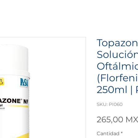
Topazo
Solución
Oftálmi
(Florfen
250ml | 
SKU: PI060
265,00 M
Cantidad
*