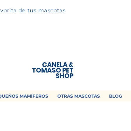
avorita de tus mascotas
CANELA &
TOMASO PET
SHOP
QUEÑOS MAMÍFEROS
OTRAS MASCOTAS
BLOG
 ¡Contamos con envío a todo México!📦
os un mensaje para cotizar tu envío |
Consulta nuestros términos y con