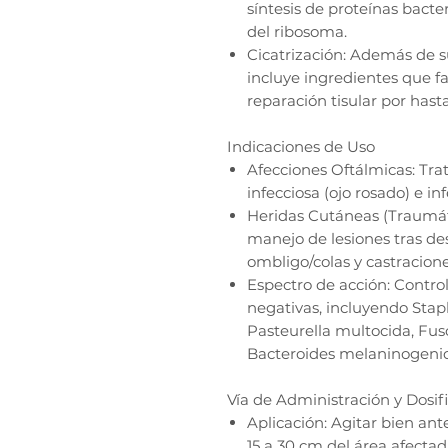
síntesis de proteínas bacte
del ribosoma.
Cicatrización: Además de su
incluye ingredientes que f
reparación tisular por hasta
Indicaciones de Uso
Afecciones Oftálmicas: Tra
infecciosa (ojo rosado) e in
Heridas Cutáneas (Traumáti
manejo de lesiones tras de
ombligo/colas y castracione
Espectro de acción: Contro
negativas, incluyendo Stap
Pasteurella multocida, F
Bacteroides melaninogenicu
Vía de Administración y Dosif
Aplicación: Agitar bien ant
15 a 30 cm del área afecta