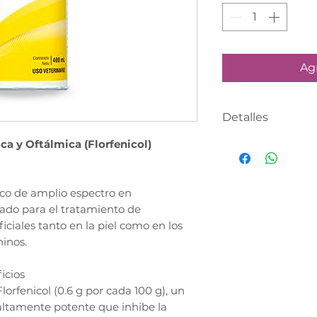
Agr
Detalles
a y Oftálmica (Florfenicol)
PRODUCTO CON
DÍA HÁBIL
Realiza tu comp
co de amplio espectro en
asesor te cont
cado para el tratamiento de
definir tu fecha
iciales tanto en la piel como en los
ninos.
icios
lorfenicol (0.6 g por cada 100 g), un
 altamente potente que inhibe la