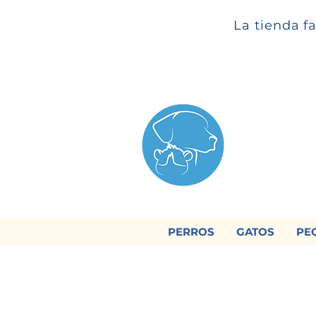
La tienda f
PERROS
GATOS
PE

Regálan