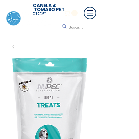
CANELA &
TOMASO PET
SHOP
🚚 ¡Contamos con envío a todo México!📦🌟
Regálanos un mensaje para cotizar tu envío |
Consulta nuestros términos y condiciones