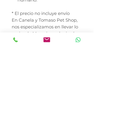
* El precio no incluye envío
En Canela y Tomaso Pet Shop,
nos especializamos en llevar lo
mejor de Mazuri a cada rincón
de la República Mexicana. Nos
encontramos en la Colonia del
Gas, Azcapotzalco, ofrecemos
una cobertura total con reparto
en toda la Ciudad de México,
incluyendo entregas directas en
las alcaldías Miguel Hidalgo,
Cuauhtémoc, Benito Juárez y
zonas estratégicas de Coyoacán.
No importa si te encuentras en
el corazón de la CDMX o en
cualquier otro estado del país;
nuestro sistema de envíos a
todo México garantiza que tu