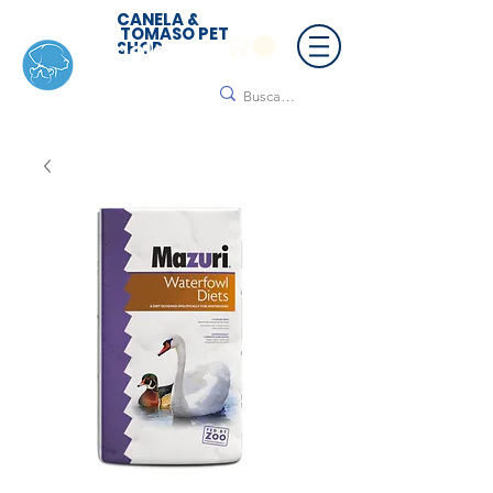
CANELA &
TOMASO PET
SHOP
🚚 ¡Contamos con envío a todo México!📦🌟
Regálanos un mensaje para cotizar tu envío |
Consulta nuestros términos y condiciones