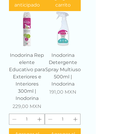
anticipado
carrito
Inodorina Rep
Inodorina
elente
Detergente
Educativo para
Spray Multiuso
Exteriores e
500ml |
Interiores
Inodorina
300ml |
Precio
191,00 MXN
Inodorina
Precio
229,00 MXN