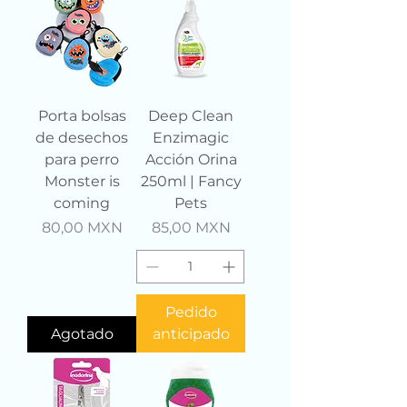
Porta bolsas
Deep Clean
de desechos
Enzimagic
para perro
Acción Orina
Monster is
250ml | Fancy
coming
Pets
Precio
Precio
80,00 MXN
85,00 MXN
Pedido
Agotado
anticipado