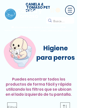
CANELA &
TOMASO PET
SHOP
🚚 ¡Contamos con envío a todo México!📦🌟
Regálanos un mensaje para cotizar tu envío |
Consulta nuestros términos y condiciones
Higiene
para perros
​Puedes encontrar todos los
productos de forma fácil y rápida
utilizando los filtros que se ubican
en el lado izquierdo de tu pantalla.
Filtro