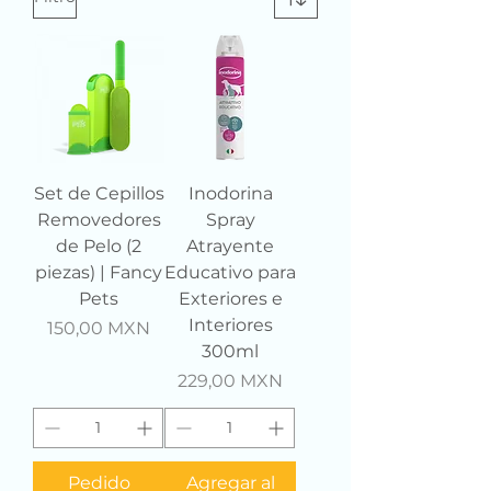
Set de Cepillos
Inodorina
Removedores
Spray
de Pelo (2
Atrayente
piezas) | Fancy
Educativo para
Pets
Exteriores e
Interiores
Precio
150,00 MXN
300ml
Precio
229,00 MXN
Pedido
Agregar al