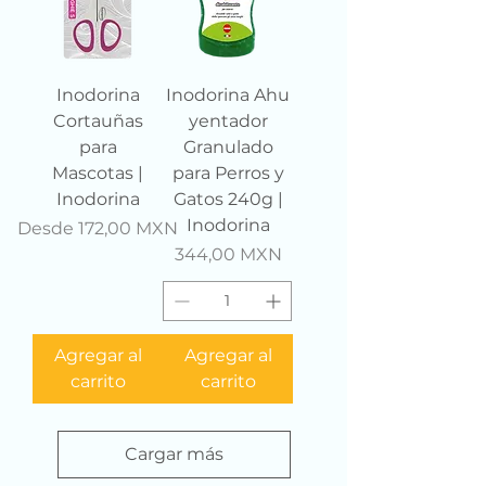
Inodorina
Inodorina Ahu
Cortauñas
yentador
para
Granulado
Mascotas |
para Perros y
Inodorina
Gatos 240g |
Inodorina
Precio de oferta
Desde
172,00 MXN
Precio
344,00 MXN
Agregar al
Agregar al
carrito
carrito
Cargar más