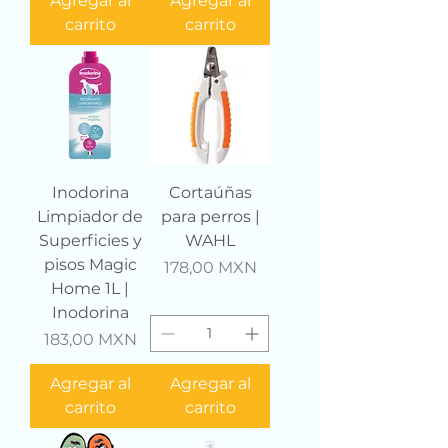
Agregar al
Agregar al
carrito
carrito
Inodorina
Cortaúñas
Limpiador de
para perros |
Superficies y
WAHL
pisos Magic
Precio
178,00 MXN
Home 1L |
Inodorina
Precio
183,00 MXN
Agregar al
Agregar al
carrito
carrito