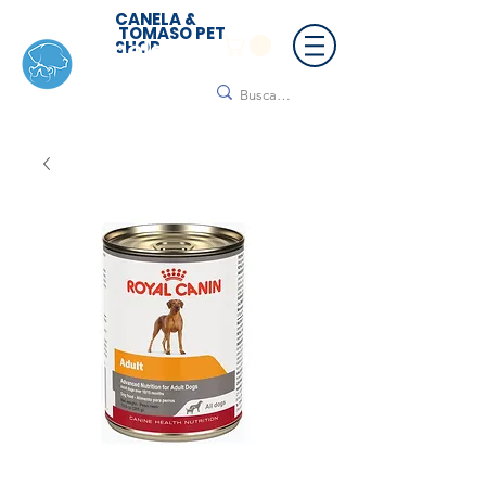
CANELA &
TOMASO PET
SHOP
🚚 ¡Contamos con envío a todo México!📦🌟
Regálanos un mensaje para cotizar tu envío |
Consulta nuestros términos y condiciones