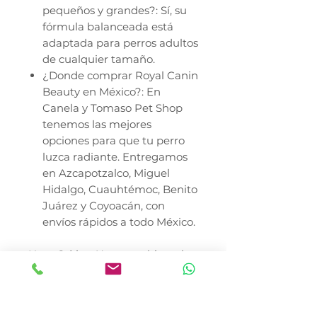
pequeños y grandes?: Sí, su
fórmula balanceada está
adaptada para perros adultos
de cualquier tamaño.
¿Donde comprar Royal Canin
Beauty en México?: En
Canela y Tomaso Pet Shop
tenemos las mejores
opciones para que tu perro
luzca radiante. Entregamos
en Azcapotzalco, Miguel
Hidalgo, Cuauhtémoc, Benito
Juárez y Coyoacán, con
envíos rápidos a todo México.
Nota Crítica: Una vez abierta la
lata, debe mantenerse en
refrigeración y consumirse en
un máximo de 48 horas. Para