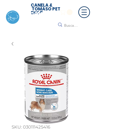
CANELA &
TOMASO PET
SHOP
🚚 ¡Contamos con envío a todo México!📦🌟
Regálanos un mensaje para cotizar tu envío |
Consulta nuestros términos y condiciones
SKU: 030111425416