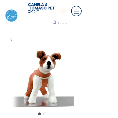
CANELA &
TOMASO PET
SHOP
🚚 ¡Contamos con envío a todo México!📦🌟
Regálanos un mensaje para cotizar tu envío |
Consulta nuestros términos y condiciones