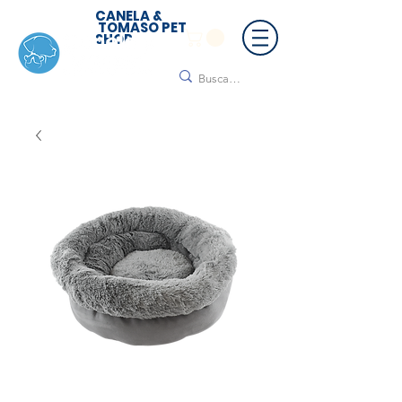
CANELA &
TOMASO PET
SHOP
🚚 ¡Contamos con envío a todo México!📦🌟
Regálanos un mensaje para cotizar tu envío |
Consulta nuestros términos y condiciones