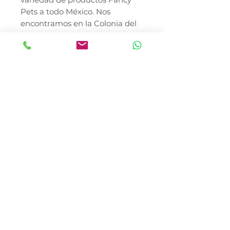
Pets a todo México. Nos
encontramos en la Colonia del
Gas, Azcapotzalco, con
cobertura en toda la Ciudad de
México y envíos seguros a nivel
nacional.
*El precio del producto no
incluye costo de envío. En
Canela & Tomaso Pet Shop
somos una tienda 100%
mexicana comprometida con el
bienestar integral de tu
mascota, porque para nosotros
también son familia.
Detalles
Este Producto puede ser
solicitado por pedido