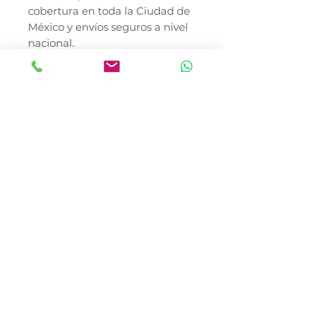
cobertura en toda la Ciudad de
México y envíos seguros a nivel
nacional.
Nuestro sistema de envíos
garantiza que tu pedido llegue
de forma segura y puntual a
cualquier estado del país. Estés
donde estés, somos tu aliado de
confianza para el cuidado de
tus animales de compañía.
CONSULTE A SU MÉDICO
VETERINARIO. En Canela &
Tomaso Pet Shop somos una
tienda 100% mexicana
especializada en el bienestar
integral de su mascota, porque
para nosotros también son
familia.