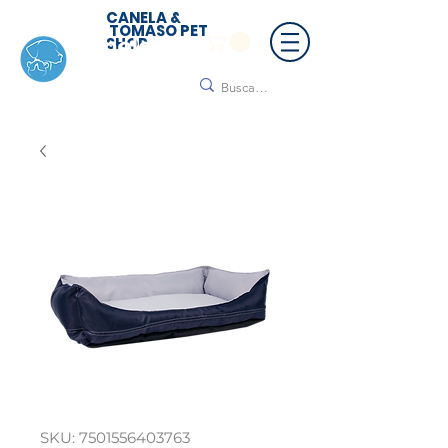
CANELA &
TOMASO PET
SHOP
🚚 ¡Contamos con envío a todo México!📦🌟
Regálanos un mensaje para cotizar tu envío |
Consulta nuestros términos y condiciones
SKU: 7501556403763