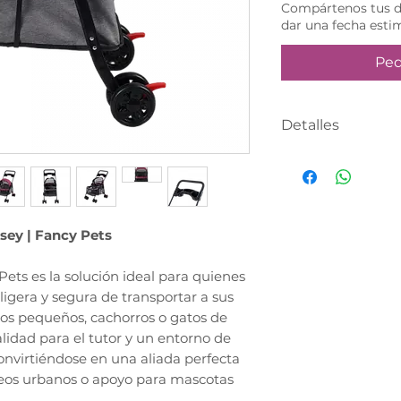
Compártenos tus da
dar una fecha esti
Ped
Detalles
Producto única
anticipado, real
web y un asesor
WhatsApp para d
sey | Fancy Pets
entrega.
Pets es la solución ideal para quienes
igera y segura de transportar a sus
os pequeños, cachorros o gatos de
lidad para el tutor y un entorno de
convirtiéndose en una aliada perfecta
paseos urbanos o apoyo para mascotas