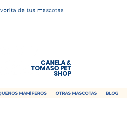
avorita de tus mascotas
CANELA &
TOMASO PET
SHOP
QUEÑOS MAMÍFEROS
OTRAS MASCOTAS
BLOG
 ¡Contamos con envío a todo México!📦
os un mensaje para cotizar tu envío |
Consulta nuestros términos y con