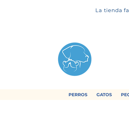
La tienda f
PERROS
GATOS
PE

Regálan