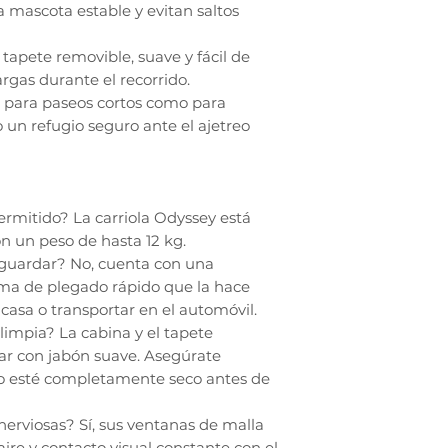
mascota estable y evitan saltos
 tapete removible, suave y fácil de
largas durante el recorrido.
to para paseos cortos como para
o un refugio seguro ante el ajetreo
rmitido? La carriola Odyssey está
n un peso de hasta 12 kg.
o guardar? No, cuenta con una
tema de plegado rápido que la hace
casa o transportar en el automóvil.
mpia? La cabina y el tapete
ar con jabón suave. Asegúrate
o esté completamente seco antes de
erviosas? Sí, sus ventanas de malla
aire y contacto visual constante con el