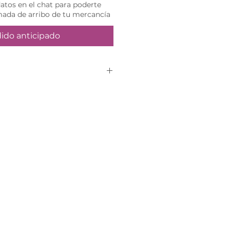
tos en el chat para poderte
mada de arribo de tu mercancía
ido anticipado
mente por pedido
iza tu compra en el sitio
 te contactará vía
efinir tu fecha de