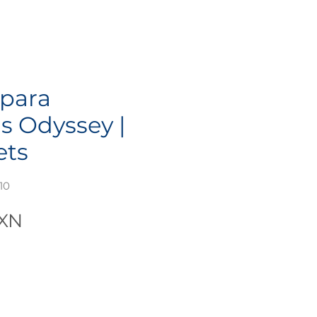
 para
s Odyssey |
ets
10
Precio
MXN