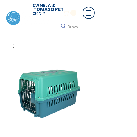
CANELA &
TOMASO PET
SHOP
🚚 ¡Contamos con envío a todo México!📦🌟
Regálanos un mensaje para cotizar tu envío |
Consulta nuestros términos y condiciones