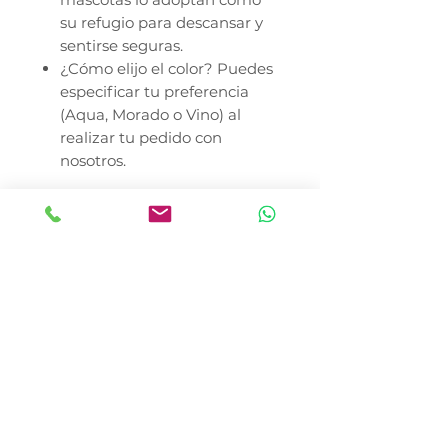
su refugio para descansar y
sentirse seguras.
¿Cómo elijo el color? Puedes
especificar tu preferencia
(Aqua, Morado o Vino) al
realizar tu pedido con
nosotros.
En Canela y Tomaso Pet Shop,
nos especializamos en llevar la
variedad de productos Fancy
Pets a todo México. Nos
encontramos en la Colonia del
Gas, Azcapotzalco, con
cobertura en toda la Ciudad de
México y envíos seguros a nivel
nacional.
*El precio del producto no
incluye costo de envío. En