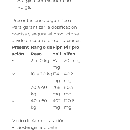
Alérgica por Picadura de
Pulga.
Presentaciones según Peso
Para garantizar la dosificación
precisa y segura, el producto se
divide en cuatro presentaciones:
Present
Rango de
Fipr
Piripro
ación
Peso
onil
xifen
S
2 a 10 kg
67
20.1 mg
mg
M
10 a 20 kg
134
40.2
mg
mg
L
20 a 40
268
80.4
kg
mg
mg
XL
40 a 60
402
120.6
kg
mg
mg
Modo de Administración
Sostenga la pipeta