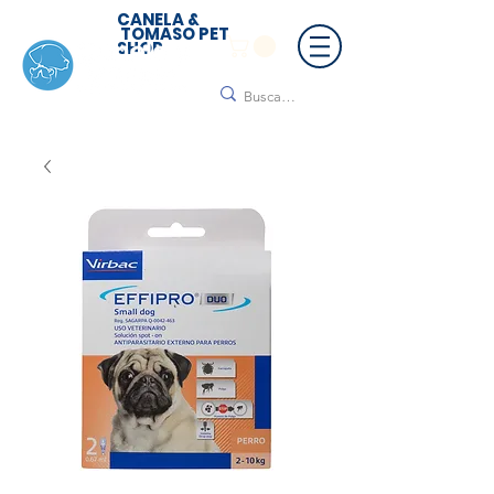
CANELA &
TOMASO PET
SHOP
🚚 ¡Contamos con envío a todo México!📦🌟
Regálanos un mensaje para cotizar tu envío |
Consulta nuestros términos y condiciones