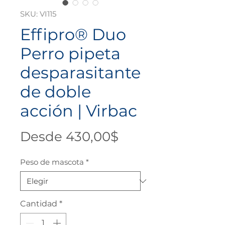
SKU: VI115
Effipro® Duo
Perro pipeta
desparasitante
de doble
acción | Virbac
Precio
Desde
430,00$
de
Peso de mascota
*
oferta
Cantidad
*