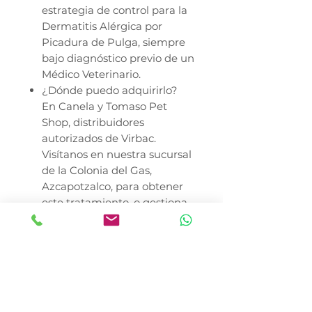
estrategia de control para la
Dermatitis Alérgica por
Picadura de Pulga, siempre
bajo diagnóstico previo de un
Médico Veterinario.
¿Dónde puedo adquirirlo?
En Canela y Tomaso Pet
Shop, distribuidores
autorizados de Virbac.
Visítanos en nuestra sucursal
de la Colonia del Gas,
Azcapotzalco, para obtener
este tratamiento, o gestiona
tu pedido para entrega en la
Ciudad de México y envíos
seguros a toda la República
Mexicana.
* El precio no incluye envió