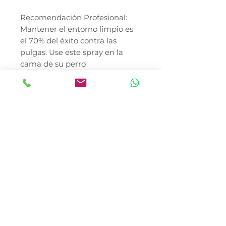
Recomendación Profesional:
Mantener el entorno limpio es
el 70% del éxito contra las
pulgas. Use este spray en la
cama de su perro
semanalmente. El precio del
producto no incluye costo de
envío. Consulte al Médico
Veterinario.
* El precio no incluye envió
En Canela y Tomaso Pet Shop,
nos especializamos en llevar la
línea de cuidado avanzado
Medical Solutions de Fancy Pets
a cada rincón de la República
Mexicana. Nos encontramos en
la Colonia del Gas,
Azcapotzalco, ofreciendo una