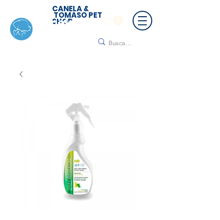
CANELA &
TOMASO PET
SHOP
🚚 ¡Contamos con envío a todo México!📦🌟
Regálanos un mensaje para cotizar tu envío |
Consulta nuestros términos y condiciones