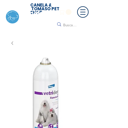
CANELA &
TOMASO PET
SHOP
🚚 ¡Contamos con envío a todo México!📦🌟
Regálanos un mensaje para cotizar tu envío |
Consulta nuestros términos y condiciones