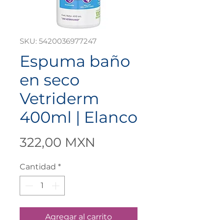
SKU: 5420036977247
Espuma baño
en seco
Vetriderm
400ml | Elanco
Precio
322,00 MXN
Cantidad
*
Agregar al carrito