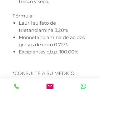
fresco y seco.
Fórmula:
Lauril sulfato de
trietanolamina 3.20%
Monoetanolamina de ácidos
grasos de coco 0.72%
Excipientes c.b.p. 100.00%
*CONSULTE A SU MEDICO
VETERINARIO
*EL PRECIO DEL PRODUCTO
NO INCLUYE ENVÍO
Validar existencias con asesor