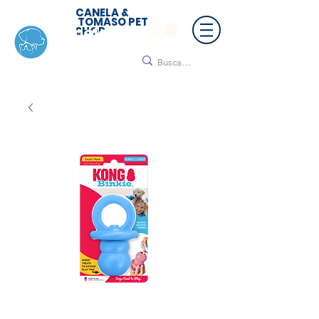
CANELA &
TOMASO PET
SHOP
🚚 ¡Contamos con envío a todo México!📦🌟
Regálanos un mensaje para cotizar tu envío |
Consulta nuestros términos y condiciones