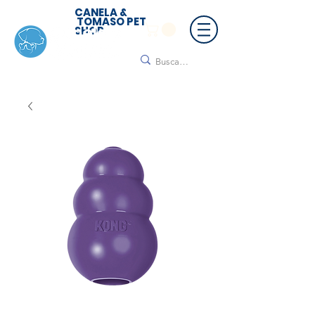
CANELA &
TOMASO PET
SHOP
🚚 ¡Contamos con envío a todo México!📦🌟
Regálanos un mensaje para cotizar tu envío |
Consulta nuestros términos y condiciones