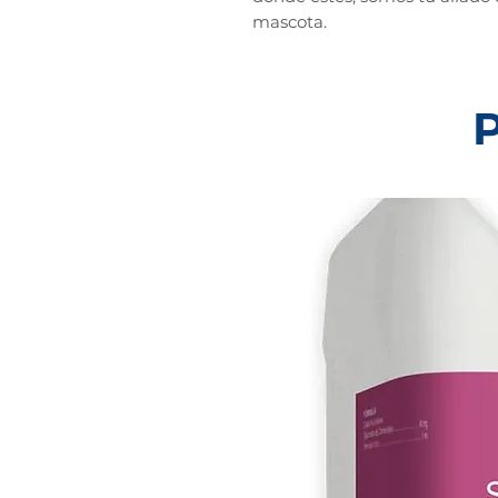
mascota.
P