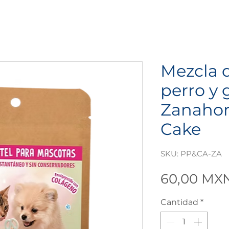
Mezcla d
perro y 
Zanahori
Cake
SKU: PP&CA-ZA
60,00 MX
Cantidad
*