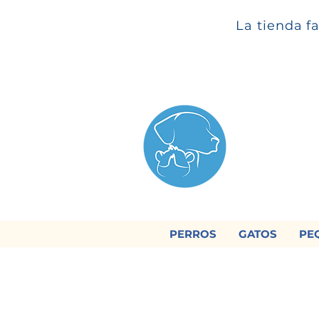
La tienda f
PERROS
GATOS
PE

Regálan