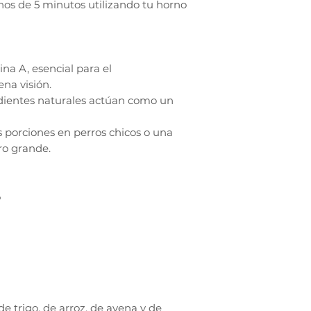
nos de 5 minutos utilizando tu horno
na A, esencial para el
na visión.
edientes naturales actúan como un
s porciones en perros chicos o una
ro grande.
%
de trigo, de arroz, de avena y de