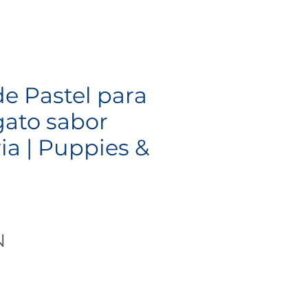
e Pastel para
gato sabor
a | Puppies &
Precio
N