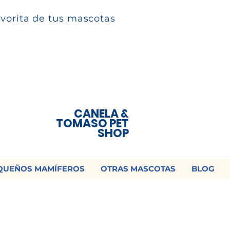
avorita de tus mascotas
CANELA &
TOMASO PET
SHOP
QUEÑOS MAMÍFEROS
OTRAS MASCOTAS
BLOG
 ¡Contamos con envío a todo México!📦
os un mensaje para cotizar tu envío |
Consulta nuestros términos y con