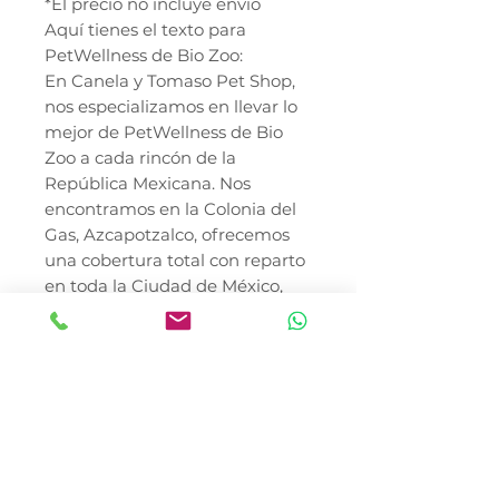
*El precio no incluye envió
Aquí tienes el texto para
PetWellness de Bio Zoo:
En Canela y Tomaso Pet Shop,
nos especializamos en llevar lo
mejor de PetWellness de Bio
Zoo a cada rincón de la
República Mexicana. Nos
encontramos en la Colonia del
Gas, Azcapotzalco, ofrecemos
una cobertura total con reparto
en toda la Ciudad de México,
incluyendo entregas directas en
las alcaldías Miguel Hidalgo,
Cuauhtémoc, Benito Juárez y
zonas estratégicas de Coyoacán.
No importa si te encuentras en
el corazón de la CDMX o en
cualquier otro estado del país;
nuestro sistema de envíos a