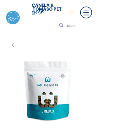
CANELA &
TOMASO PET
SHOP
🚚 ¡Contamos con envío a todo México!📦🌟
Regálanos un mensaje para cotizar tu envío |
Consulta nuestros términos y condiciones