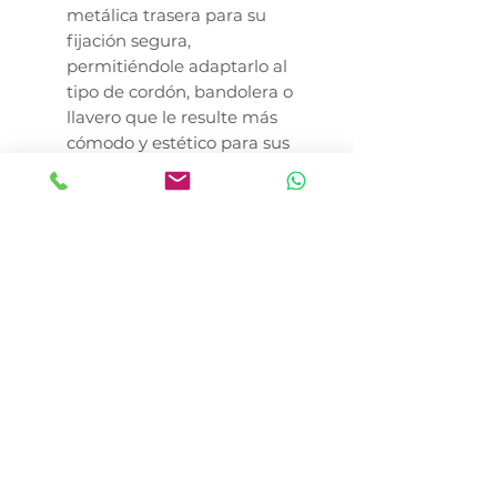
metálica trasera para su
fijación segura,
permitiéndole adaptarlo al
tipo de cordón, bandolera o
llavero que le resulte más
cómodo y estético para sus
jornadas de paseo.
Advertencias y
Recomendaciones de
Seguridad
Restricción: Este producto es
una herramienta de
entrenamiento exclusiva
para mascotas; no es un
juguete apto para el uso o
entretenimiento de niños.
Uso Responsable: Evite soplar
el silbato con fuerza extrema