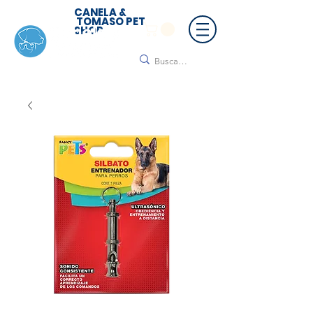
CANELA &
TOMASO PET
SHOP
🚚 ¡Contamos con envío a todo México!📦🌟
Regálanos un mensaje para cotizar tu envío |
Consulta nuestros términos y condiciones