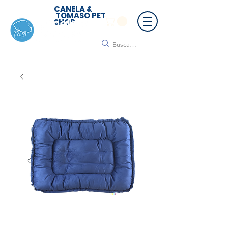
CANELA &
TOMASO PET
SHOP
🚚 ¡Contamos con envío a todo México!📦🌟
Regálanos un mensaje para cotizar tu envío |
Consulta nuestros términos y condiciones