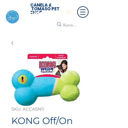
CANELA &
TOMASO PET
SHOP
🚚 ¡Contamos con envío a todo México!📦🌟
Regálanos un mensaje para cotizar tu envío |
Consulta nuestros términos y condiciones
SKU: ACCASN11
KONG Off/On