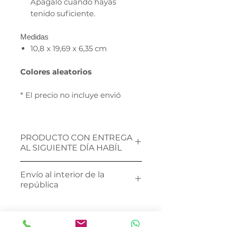
Apágalo cuando hayas
tenido suficiente.
Medidas
10,8 x 19,69 x 6,35 cm
Colores aleatorios
* El precio no incluye envió
PRODUCTO CON ENTREGA
AL SIGUIENTE DÍA HABÍL
Realiza tu compra en el sitio
Envío al interior de la
web y un asesor te contactará
república
vía
WhatsApp
para definir tu
fecha de entrega.
Envía un whatsapp al 734-191-
1325 para poder cotizar tu