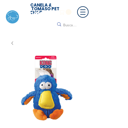
CANELA &
TOMASO PET
SHOP
🚚 ¡Contamos con envío a todo México!📦🌟
Regálanos un mensaje para cotizar tu envío |
Consulta nuestros términos y condiciones