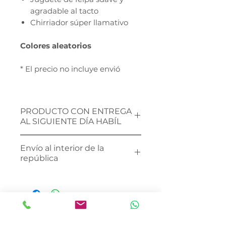
agradable al tacto
Chirriador súper llamativo
Colores aleatorios
* El precio no incluye envió
PRODUCTO CON ENTREGA
AL SIGUIENTE DÍA HABÍL
Realiza tu compra en el sitio
Envío al interior de la
web y un asesor te contactará
república
vía
WhatsApp
para definir tu
fecha de entrega.
Envía un whatsapp al 734-191-
1325 para poder cotizar tu
envío al interior de la
república.
Validar existencias con asesor